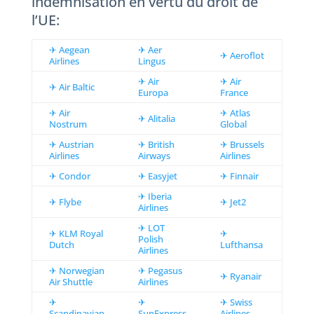
indemnisation en vertu du droit de
l’UE:
✈ Aegean
✈ Aer
✈ Aeroflot
Airlines
Lingus
✈ Air
✈ Air
✈ Air Baltic
Europa
France
✈ Air
✈ Atlas
✈ Alitalia
Nostrum
Global
✈ Austrian
✈ British
✈ Brussels
Airlines
Airways
Airlines
✈ Condor
✈ Easyjet
✈ Finnair
✈ Iberia
✈ Flybe
✈ Jet2
Airlines
✈ LOT
✈ KLM Royal
✈
Polish
Dutch
Lufthansa
Airlines
✈ Norwegian
✈ Pegasus
✈ Ryanair
Air Shuttle
Airlines
✈
✈
✈ Swiss
Scandinavian
SunExpress
Airlines