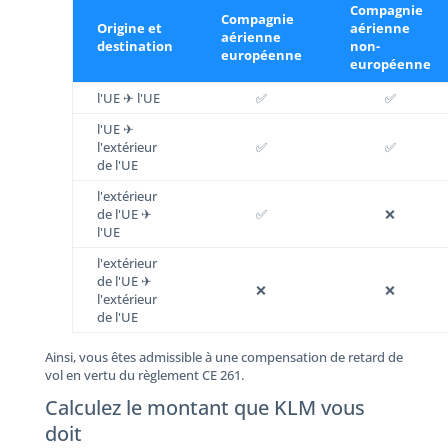
Compagnie
Compagnie
Origine et
aérienne
aérienne
destination
non-
européenne
européenne
l'UE ✈ l'UE
✅
✅
l'UE ✈
l'extérieur
✅
✅
de l'UE
l'extérieur
de l'UE ✈
✅
❌
l'UE
l'extérieur
de l'UE ✈
❌
❌
l'extérieur
de l'UE
Ainsi, vous êtes admissible à une compensation de retard de
vol ​​en vertu du règlement CE 261.
Calculez le montant que KLM vous
doit