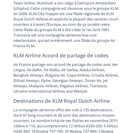
Team Airline. Martinair a son siège à l’aéroport Amsterdam
Schiphol. Cette compagnie est devenue sous le groupe KLM
en 2008. KLM City hopper est une filiale régionale de KLM
Royal Dutch Airlines et exploite la plupart des services court-
courriers à travers l’Europe, au nom de sa société mère.
Cette filiale du groupe KLM a été créée le 1er Avril 1991.
Transavia est une compagnie aérienne low-cost
néerlandaise, qui est entièrement une filiale du groupe Air
France-KLM.
KLM Airline Accord de partage de codes
Air France partage son accord de partage de codes avec Aer
Lingus, Air Baltic, Air Malta, Air Serbia, Alaska Airlines,
Bangkok Airways, Bulgaria Air, Copa Airlines, Croatia Airlines,
Etihad Airways, Flybe, Georgian Airways, Oman Air, Jet
Airways, Malaysia Airlines, Pegasus Airlines, Transavia,
Ukraine International Airlines and WestJet.
Destinations de KLM Royal Dutch Airline
La compagnie aérienne offre des vols à 135 destinations,
dont 67 long-courriers et 68 sont des destinations moyen-
courriers. Le nombre total de ses flottes en novembre 2015
s’élève à 116, qui comprennent 12 Airbus A330-200, 5 Airbus
A330-300, 18 Boeing 737-700, 25 Boeing 737-800, 5 Boeing