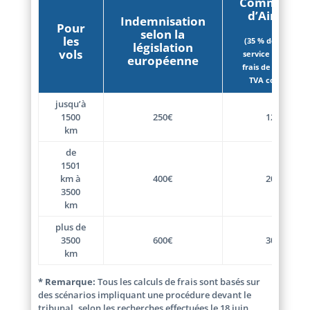
Commissio
d’AirHelp
Indemnisation
Pour
selon la
les
(35 % de frais de
législation
vols
service + 15 % de
européenne
frais de tribunal),
TVA comprise
jusqu’à
1500
250€
125€
km
de
1501
km à
400€
200€
3500
km
plus de
3500
600€
300€
km
* Remarque:
Tous les calculs de frais sont basés sur
des scénarios impliquant une procédure devant le
tribunal, selon les recherches effectuées le 18 juin