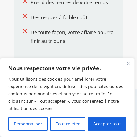
M
Prend des heures de votre temps
M
Des risques à faible coût
M
De toute façon, votre affaire pourra
finir au tribunal
Nous respectons votre vie privée.
Nous utilisons des cookies pour améliorer votre
expérience de navigation, diffuser des publicités ou des
contenus personnalisés et analyser notre trafic. En
cliquant sur « Tout accepter », vous consentez à notre
NOTRE SERVICE
utilisation des cookies.
Retard de vols
Personnaliser
Tout rejeter
Accepter tout
Annulation de vols
Vol subooké