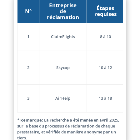
Entreprise
Do
Étapes
N°
de
à
requises
réclamation
té
1. C
de r
1
ClaimFlights
8 à 10
2. Bi
élec
1. E
con
2
Skycop
10 à 12
rése
2. P
cart
1. Bi
élec
3
AirHelp
13 à 18
2. C
d’e
*
Remarque:
La recherche a été menée en avril 2025,
sur la base du processus de réclamation de chaque
prestataire, et vérifiée de manière anonyme par un
tiers.