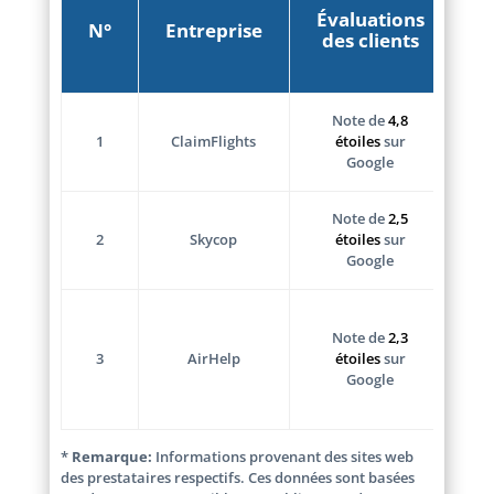
d
Évaluations
N°
Entreprise
l
des clients
e
d
– 
Note de
4,8
ho
1
ClaimFlights
étoiles
sur
– 
Google
08
– 
Note de
2,5
ho
2
Skycop
étoiles
sur
– 
Google
di
– 
ma
Note de
2,3
– 
3
AirHelp
étoiles
sur
se
Google
di
24
*
Remarque:
Informations provenant des sites web
des prestataires respectifs. Ces données sont basées