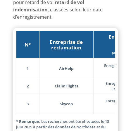
pour retard de vol
retard de vol
indemnisation
, classées selon leur date
d’enregistrement.
Enregist
Entreprise de
l’ent
N°
réclamation
(données d
Enregistrée le
1
AirHelp
Gdańsk,
Enregistrée le
2
ClaimFlights
Constance
Enregistrée s
3
Skycop
“Skyco
*
Remarque:
Les recherches ont été effectuées le 18
juin 2025 à partir des données de Northdata et du