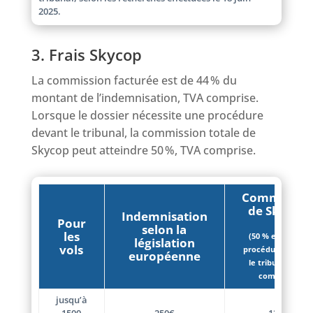
2025.
3. Frais Skycop
La commission facturée est de 44 % du
montant de l’indemnisation, TVA comprise.
Lorsque le dossier nécessite une procédure
devant le tribunal, la commission totale de
Skycop peut atteindre 50 %, TVA comprise.
Commissio
de Skycop
Indemnisation
Pour
selon la
les
(50 % en cas de
législation
vols
procédure devant
européenne
le tribunal, TVA
comprise)
jusqu’à
1500
250€
125€