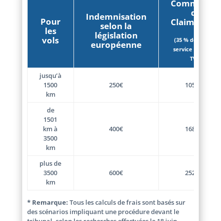
Commissio
de
Indemnisation
Pour
ClaimFlight
selon la
les
législation
vols
(35 % de frais de
européenne
service + 20 % de
TVA)
jusqu’à
1500
250€
105.00
€
km
de
1501
km à
400€
168.00
€
3500
km
plus de
3500
600€
252.00
€
km
* Remarque:
Tous les calculs de frais sont basés sur
des scénarios impliquant une procédure devant le
tribunal, selon les recherches effectuées le 18 juin